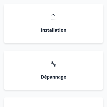
🚿
Installation
🔧
Dépannage