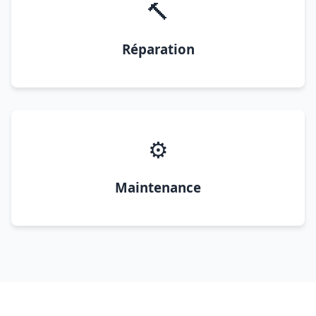
🔨
Réparation
⚙️
Maintenance