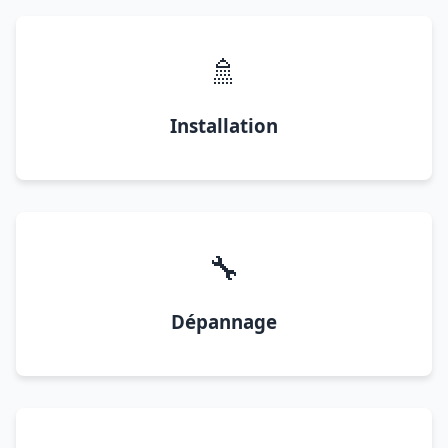
🚿
Installation
🔧
Dépannage