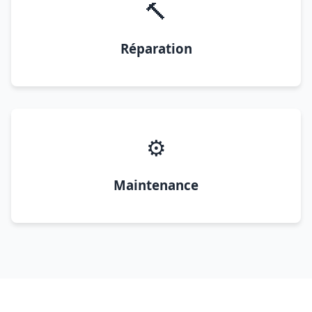
🔨
Réparation
⚙️
Maintenance