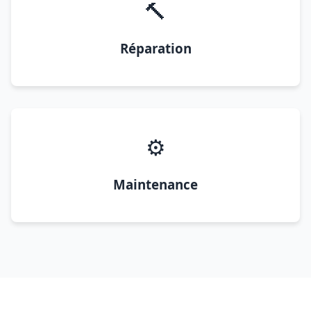
🔨
Réparation
⚙️
Maintenance