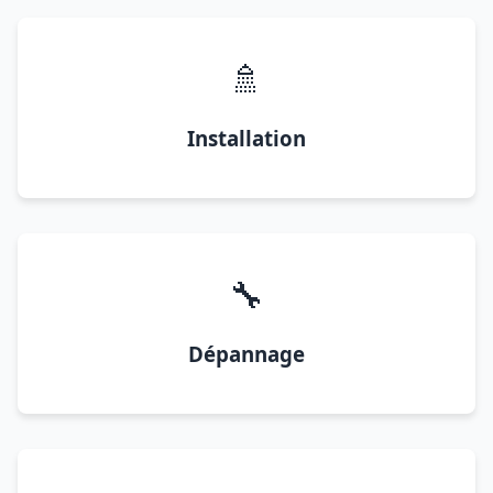
🚿
Installation
🔧
Dépannage