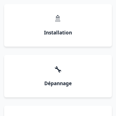
🚿
Installation
🔧
Dépannage