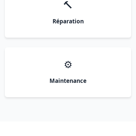
🔨
Réparation
⚙️
Maintenance