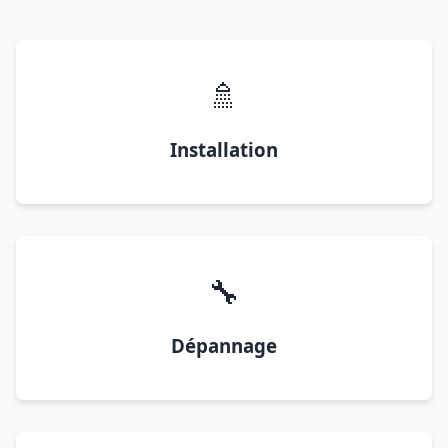
🚿
Installation
🔧
Dépannage