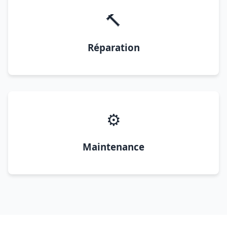
🔨
Réparation
⚙️
Maintenance