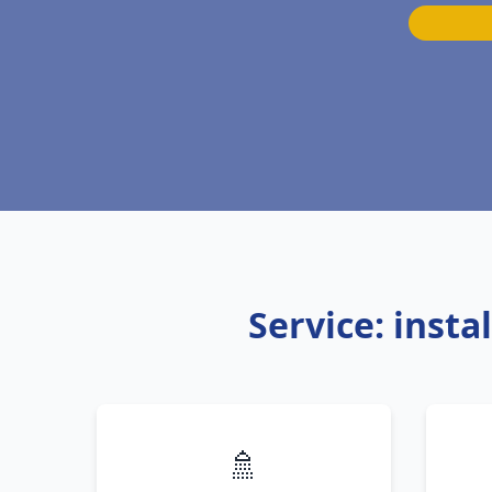
Service: inst
🚿