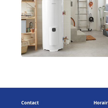
Contact
Horair