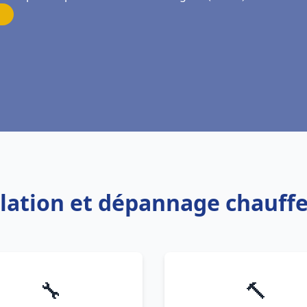
allation et dépannage chauff
🔧
🔨