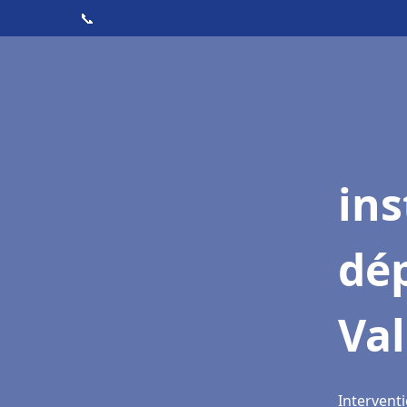
📞
ins
dé
Va
Intervent