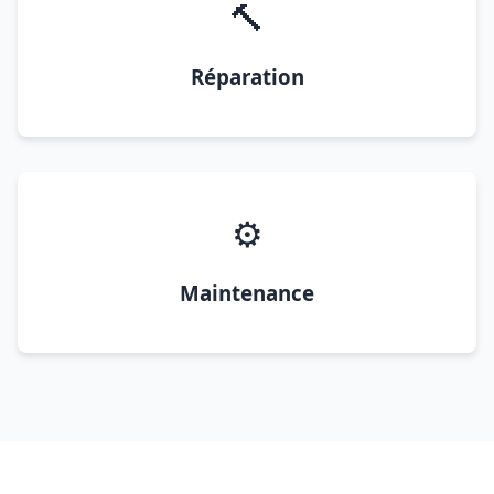
🔨
Réparation
⚙️
Maintenance