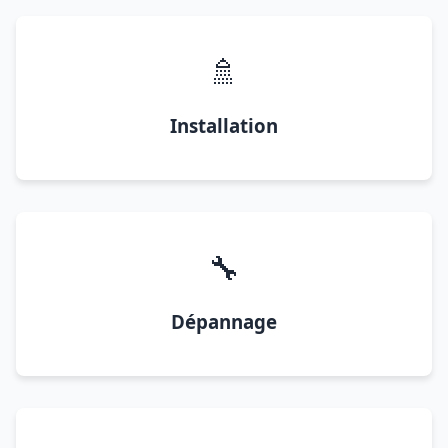
🚿
Installation
🔧
Dépannage