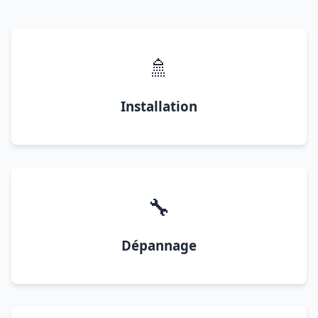
🚿
Installation
🔧
Dépannage