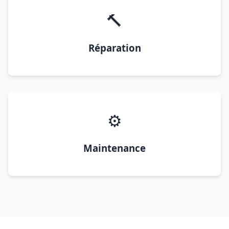
🔨
Réparation
⚙️
Maintenance