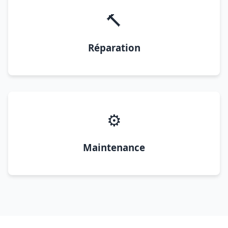
🔨
Réparation
⚙️
Maintenance