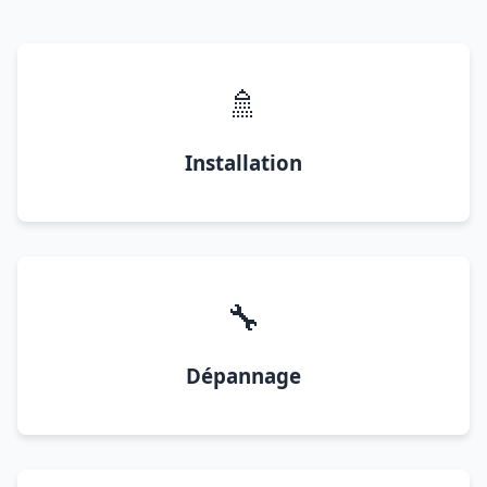
🚿
Installation
🔧
Dépannage