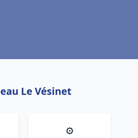
 eau Le Vésinet
⚙️