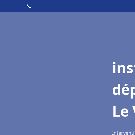
📞
ins
dé
Le 
Interventi