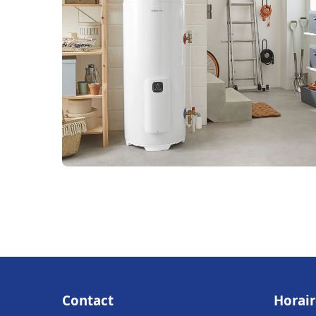
Contact
Horair