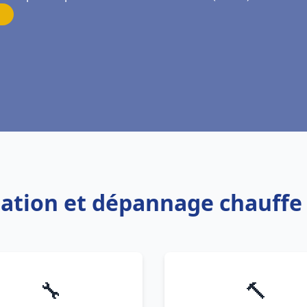
llation et dépannage chauffe
🔧
🔨