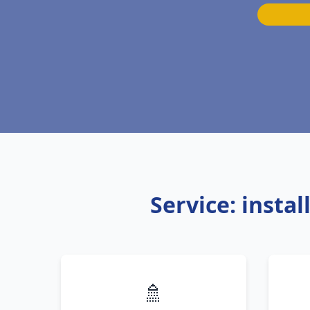
Service: insta
🚿