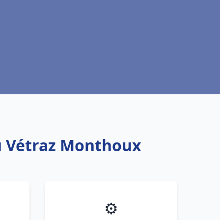
au Vétraz Monthoux
⚙️