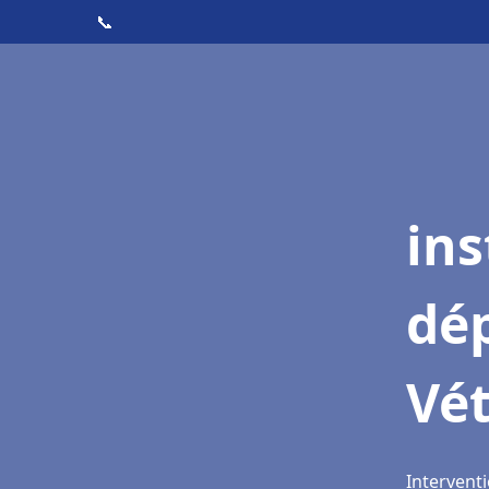
📞
ins
dé
Vé
Intervent