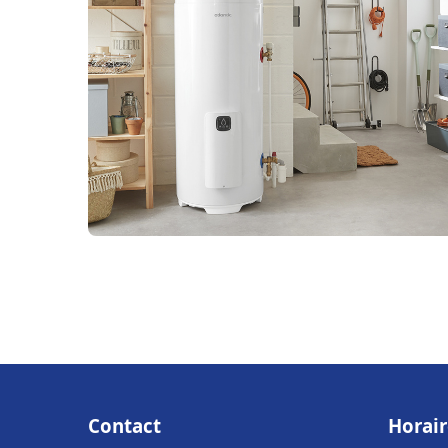
Contact
Horair