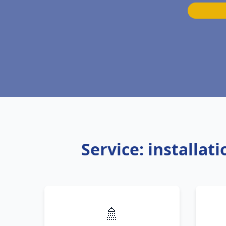
Service: installa
🚿