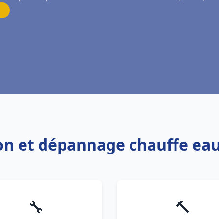
tion et dépannage chauffe e
🔧
🔨