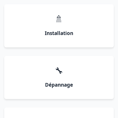
🚿
Installation
🔧
Dépannage