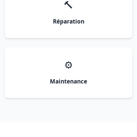
🔨
Réparation
⚙️
Maintenance