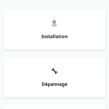
🚿
Installation
🔧
Dépannage