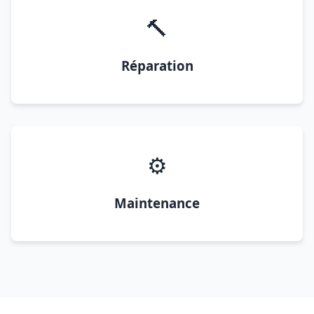
🔨
Réparation
⚙️
Maintenance