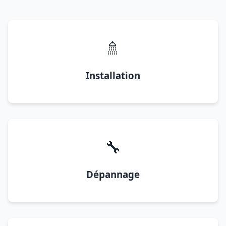
🚿
Installation
🔧
Dépannage