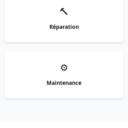
🔨
Réparation
⚙️
Maintenance