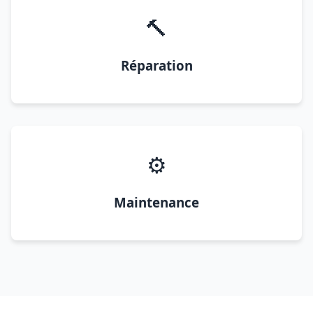
🔨
Réparation
⚙️
Maintenance