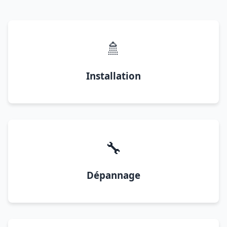
🚿
Installation
🔧
Dépannage