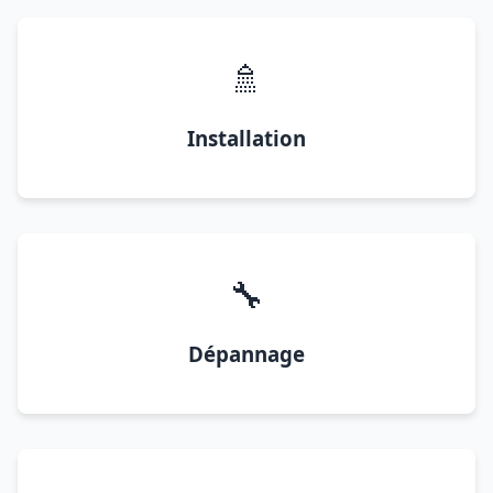
🚿
Installation
🔧
Dépannage