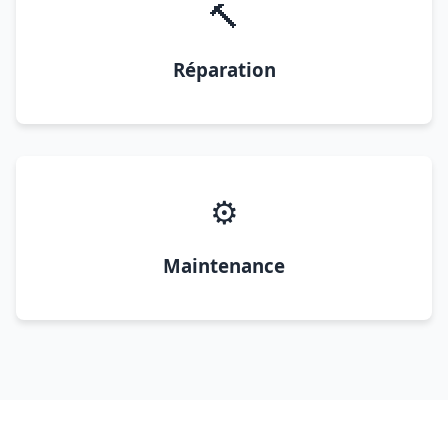
🔨
Réparation
⚙️
Maintenance