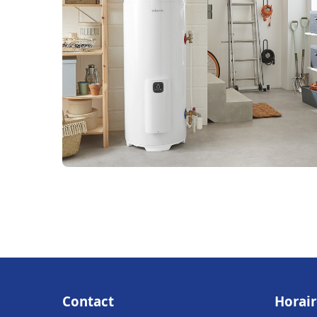
Contact
Horair