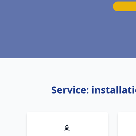
Service: installa
🚿