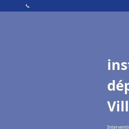
📞
ins
dé
Vil
Interventi