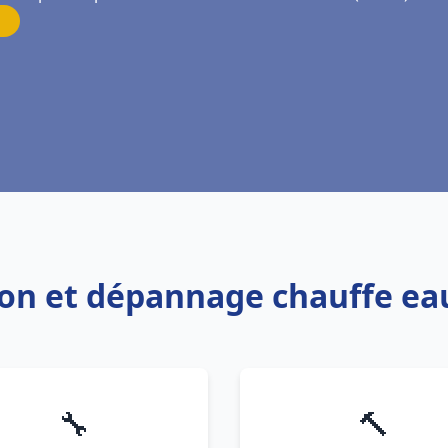
tion et dépannage chauffe eau
🔧
🔨