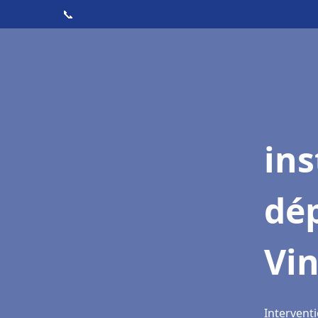
📞
ins
dé
Vin
Interventi