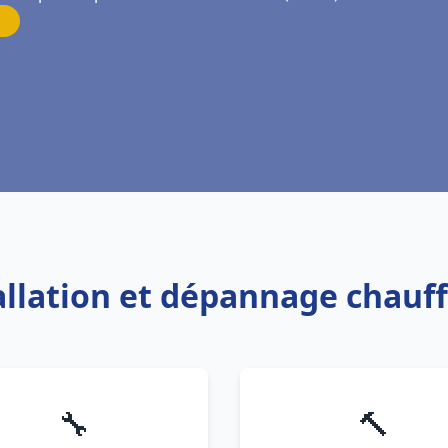
tallation et dépannage chauff
🔧
🔨