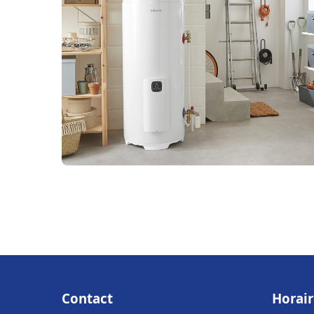
Contact
Horair