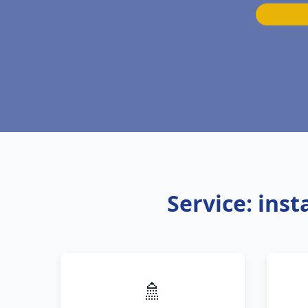
Service: ins
🚿