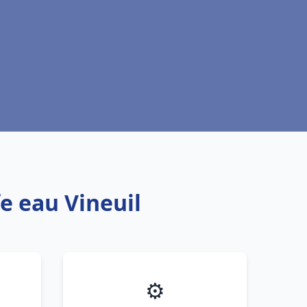
e eau Vineuil
⚙️