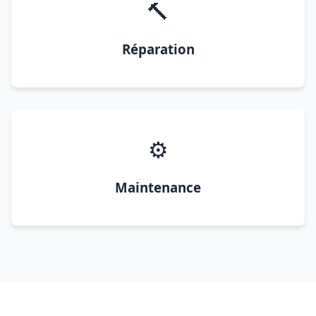
🔨
Réparation
⚙️
Maintenance