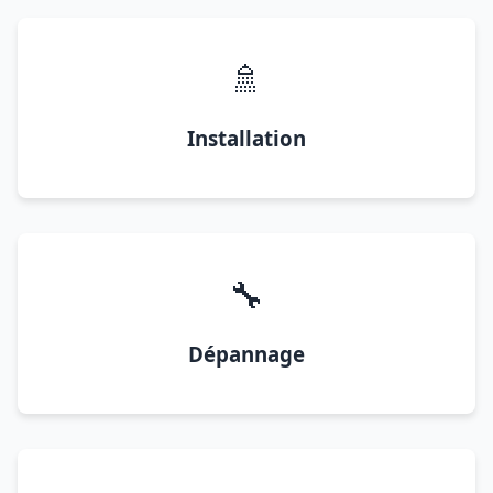
🚿
Installation
🔧
Dépannage