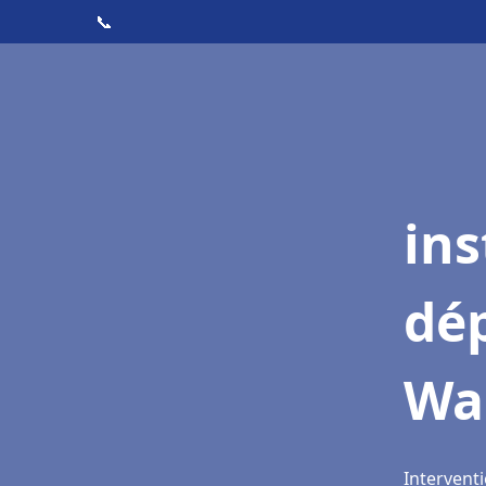
📞
ins
dé
Wa
Intervent