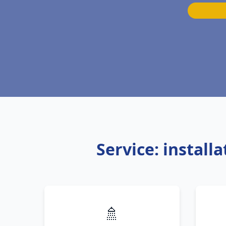
Service: instal
🚿