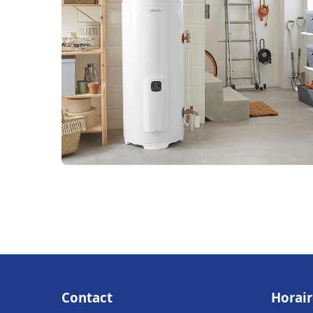
Contact
Horair