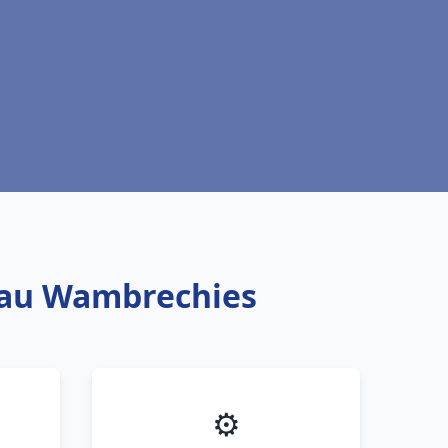
 eau Wambrechies
⚙️