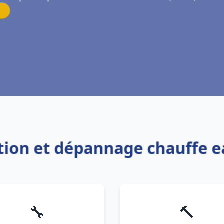
lation et dépannage chauffe
🔧
🔨