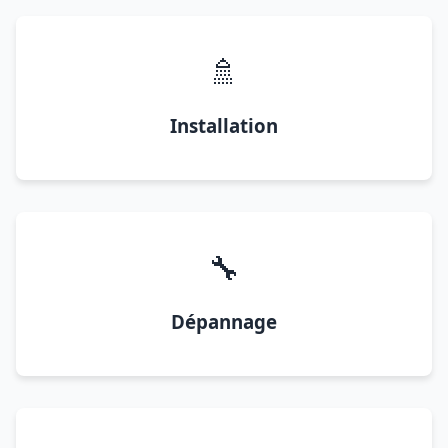
🚿
Installation
🔧
Dépannage