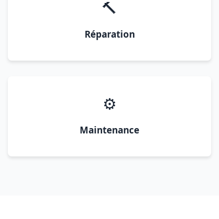
🔨
Réparation
⚙️
Maintenance