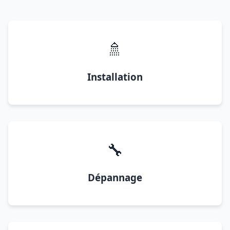
🚿
Installation
🔧
Dépannage