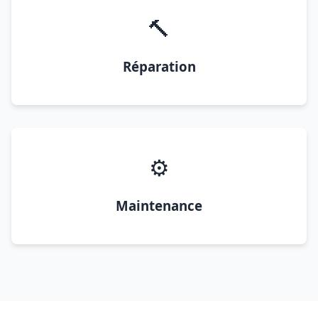
🔨
Réparation
⚙️
Maintenance