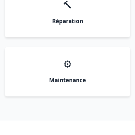
🔨
Réparation
⚙️
Maintenance