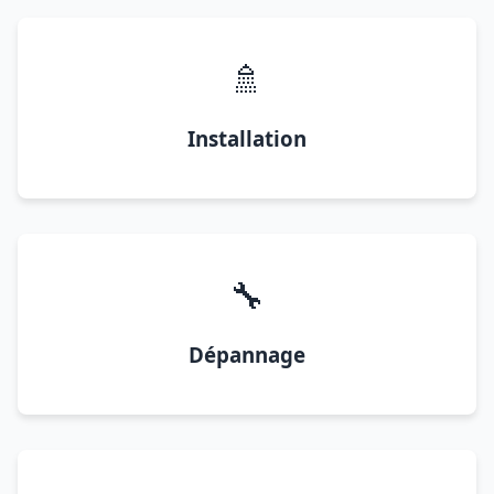
🚿
Installation
🔧
Dépannage