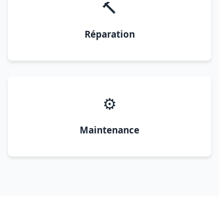
🔨
Réparation
⚙️
Maintenance