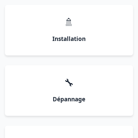
🚿
Installation
🔧
Dépannage